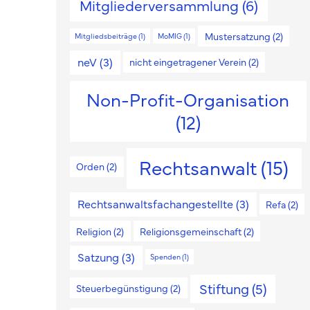
Mitgliederversammlung
(6)
Mustersatzung
(2)
Mitgliedsbeiträge
(1)
MoMIG
(1)
neV
(3)
nicht eingetragener Verein
(2)
Non-Profit-Organisation
(12)
Rechtsanwalt
(15)
Orden
(2)
Rechtsanwaltsfachangestellte
(3)
Refa
(2)
Religion
(2)
Religionsgemeinschaft
(2)
Satzung
(3)
Spenden
(1)
Stiftung
(5)
Steuerbegünstigung
(2)