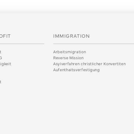
OFIT
IMMIGRATION
t
Arbeitsmigration
G
Reverse Mission
igkeit
Asylverfahren christlicher Konvertiten
Aufenthaltsverfestigung
t