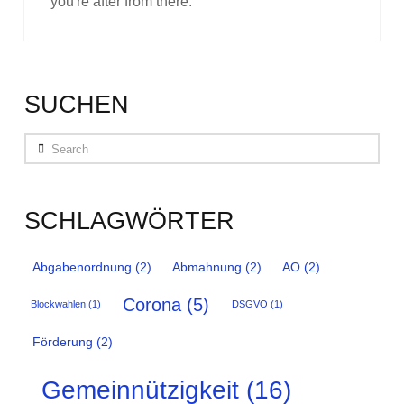
you're after from there.
SUCHEN
Search
SCHLAGWÖRTER
Abgabenordnung
(2)
Abmahnung
(2)
AO
(2)
Corona
(5)
Blockwahlen
(1)
DSGVO
(1)
Förderung
(2)
Gemeinnützigkeit
(16)