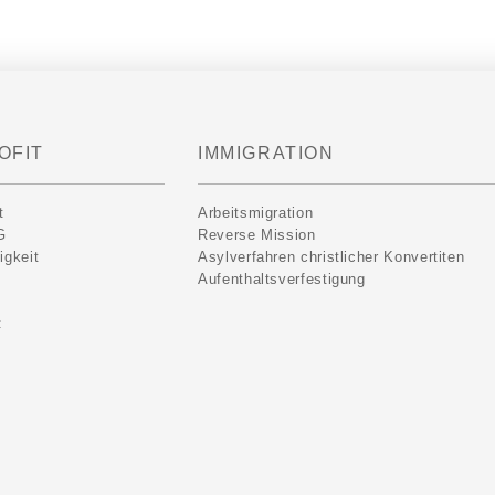
OFIT
IMMIGRATION
t
Arbeitsmigration
G
Reverse Mission
igkeit
Asylverfahren christlicher Konvertiten
Aufenthaltsverfestigung
t