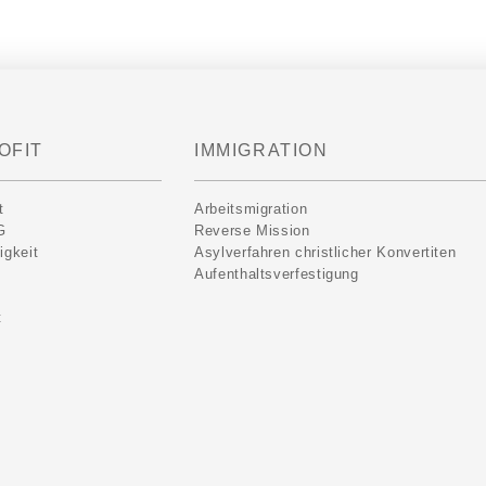
OFIT
IMMIGRATION
t
Arbeitsmigration
G
Reverse Mission
igkeit
Asylverfahren christlicher Konvertiten
Aufenthaltsverfestigung
t