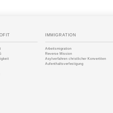
OFIT
IMMIGRATION
t
Arbeitsmigration
G
Reverse Mission
igkeit
Asylverfahren christlicher Konvertiten
Aufenthaltsverfestigung
t