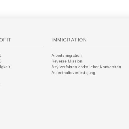
OFIT
IMMIGRATION
t
Arbeitsmigration
G
Reverse Mission
igkeit
Asylverfahren christlicher Konvertiten
Aufenthaltsverfestigung
t