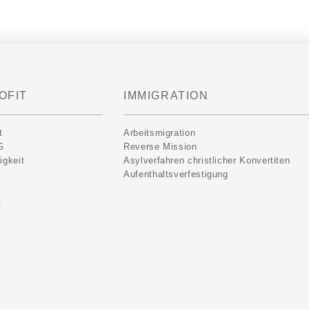
OFIT
IMMIGRATION
t
Arbeitsmigration
G
Reverse Mission
igkeit
Asylverfahren christlicher Konvertiten
Aufenthaltsverfestigung
t